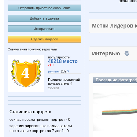
Возможнос
Отправить приватное сообщение
Добавить в друзья
Метки лидеров
Игнорировать
Сделать подарок
Совместная покупка: взрослый
Интервью
популярность:
48218 место
-1 ↓
рейтинг
282
?
Последние
фотогра
Привилегированный
пользователь
4
уровня
Статистика портрета:
сейчас просматривают портрет - 0
зарегистрированные пользователи
посетившие портрет за 7 дней - 0