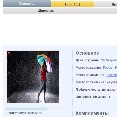
Основное
Блог
( 1 )
Др
Шпионаж
Основное
Дата рождения :
29 Февра
Место рождения :
Россия
,
Н
Место нахождения :
Россия
Место проживания : не ука
Любимые места : не указа
Интересы : не указаны
Комплименты
Портрет заполнен на 65 %